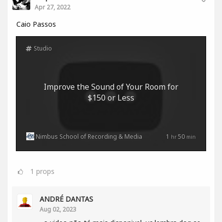
Apr 27, 2022
Caio Passos
Studio
Improve the Sound of Your Room for
$150 or Less
Nimbus School of Recording & Media
1
50
hr
min
1
props
ANDRÉ DANTAS
Aug 02, 2023