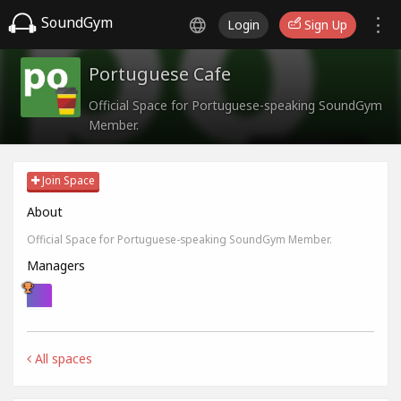
SoundGym
Login
Sign Up
Portuguese Cafe
Official Space for Portuguese-speaking SoundGym
Member.
Join Space
About
Official Space for Portuguese-speaking SoundGym Member.
Managers
All spaces