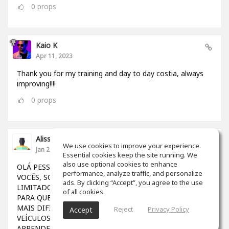
0
props
Kaio K
Apr 11, 2023
Thank you for my training and day to day costia, always
improving!!!!
0
props
Alisson Felipe Fernandes
We use cookies to improve your experience.
Jan 20, 2023
Essential cookies keep the site running. We
also use optional cookies to enhance
OLÁ PESSOAL GOSTARIA DE DIVIDIR UMA DÚVIDA COM
performance, analyze traffic, and personalize
VOCÊS, SOU BRASILEIRO E OS ESTUDOS POR AQUI SÃO
ads. By clicking “Accept”, you agree to the use
LIMITADOS (Para quem não tem dinheiro), AINDA MAIS
of all cookies.
PARA QUEM VIVE NA MARGEM DA SOCIEDADE, FICA
MAIS DIFÍCIL TER OPORTUNIDADES. GRAÇAS A OS
Reject
Privacy Policy
Accept
VEÍCULOS DE COMUNICAÇÃO, CONSEGUIMOS
APRENDER MUITO EM DIVERSAS PLATAFORMAS....