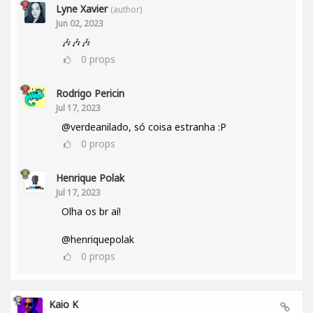
Lyne Xavier
(author)
Jun 02, 2023
🎶🎶🎶
0
props
Rodrigo Pericin
Jul 17, 2023
@verdeanilado, só coisa estranha :P
0
props
Henrique Polak
Jul 17, 2023
Olha os br aí!
@henriquepolak
0
props
Kaio K