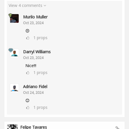
View 4 comments
Murilo Muller
Oct 23, 2024
😍
1
props
Darryl Williams
Oct 23, 2024
Nice!!!
1
props
Adriano Fidel
Oct 24, 2024
😊
1
props
Felipe Tavares