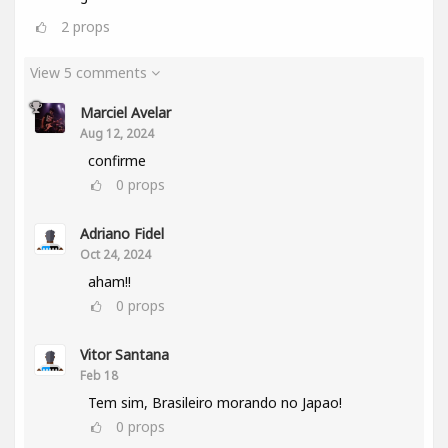
2
props
View 5 comments
Marciel Avelar
Aug 12, 2024
confirme
0
props
Adriano Fidel
Oct 24, 2024
aham!!
0
props
Vitor Santana
Feb 18
Tem sim, Brasileiro morando no Japao!
0
props