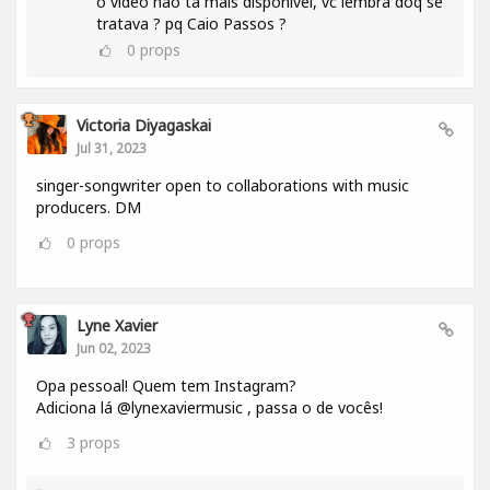
o video não tá mais disponivel, vc lembra doq se
tratava ? pq Caio Passos ?
0
props
Victoria Diyagaskai
Jul 31, 2023
singer-songwriter open to collaborations with music
producers. DM
0
props
Lyne Xavier
Jun 02, 2023
Opa pessoal! Quem tem Instagram?
Adiciona lá @lynexaviermusic , passa o de vocês!
3
props