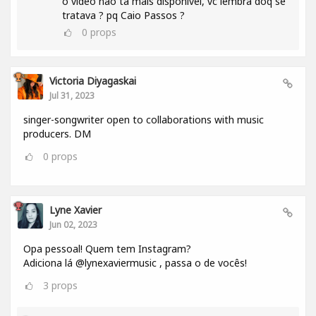
o video não tá mais disponivel, vc lembra doq se
tratava ? pq Caio Passos ?
0
props
Victoria Diyagaskai
Jul 31, 2023
singer-songwriter open to collaborations with music
producers. DM
0
props
Lyne Xavier
Jun 02, 2023
Opa pessoal! Quem tem Instagram?
Adiciona lá @lynexaviermusic , passa o de vocês!
3
props