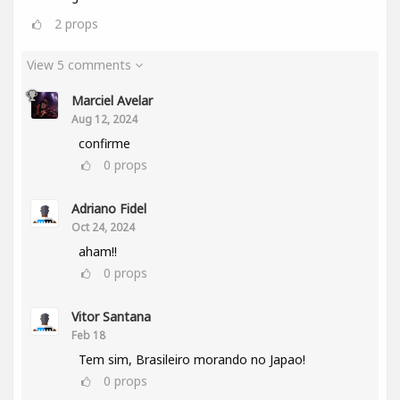
2
props
View 5 comments
Marciel Avelar
Aug 12, 2024
confirme
0
props
Adriano Fidel
Oct 24, 2024
aham!!
0
props
Vitor Santana
Feb 18
Tem sim, Brasileiro morando no Japao!
0
props