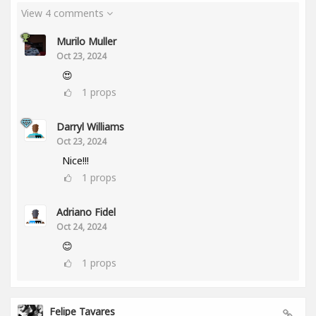
View 4 comments
Murilo Muller
Oct 23, 2024
😍
1
props
Darryl Williams
Oct 23, 2024
Nice!!!
1
props
Adriano Fidel
Oct 24, 2024
😊
1
props
Felipe Tavares