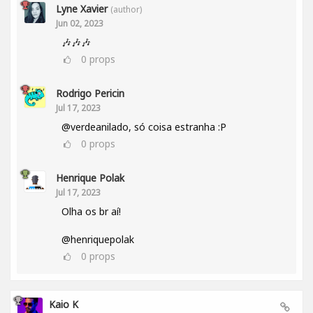
Lyne Xavier
(author)
Jun 02, 2023
🎶🎶🎶
0
props
Rodrigo Pericin
Jul 17, 2023
@verdeanilado, só coisa estranha :P
0
props
Henrique Polak
Jul 17, 2023
Olha os br aí!
@henriquepolak
0
props
Kaio K