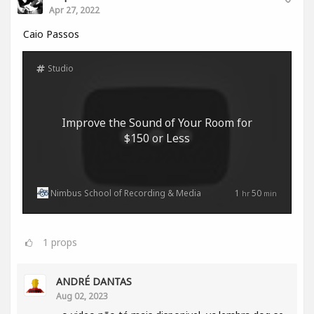
Apr 27, 2022
Caio Passos
Studio
Improve the Sound of Your Room for
$150 or Less
Nimbus School of Recording & Media
1
50
hr
min
1
props
ANDRÉ DANTAS
Aug 02, 2023