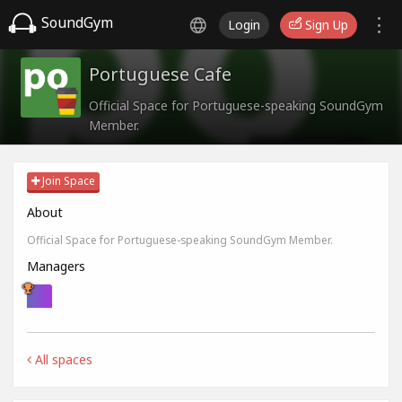
SoundGym
Login
Sign Up
Portuguese Cafe
Official Space for Portuguese-speaking SoundGym
Member.
Join Space
About
Official Space for Portuguese-speaking SoundGym Member.
Managers
All spaces