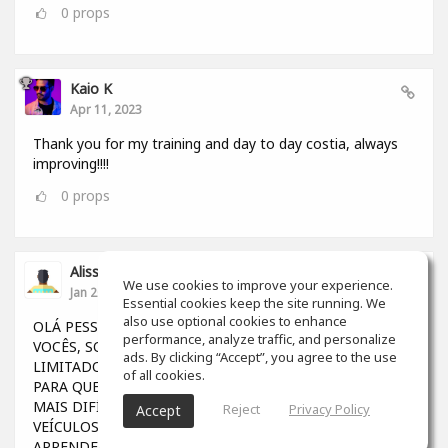
0
props
Kaio K
Apr 11, 2023
Thank you for my training and day to day costia, always
improving!!!!
0
props
Alisson Felipe Fernandes
We use cookies to improve your experience.
Jan 20, 2023
Essential cookies keep the site running. We
also use optional cookies to enhance
OLÁ PESSOAL GOSTARIA DE DIVIDIR UMA DÚVIDA COM
performance, analyze traffic, and personalize
VOCÊS, SOU BRASILEIRO E OS ESTUDOS POR AQUI SÃO
ads. By clicking “Accept”, you agree to the use
LIMITADOS (Para quem não tem dinheiro), AINDA MAIS
of all cookies.
PARA QUEM VIVE NA MARGEM DA SOCIEDADE, FICA
MAIS DIFÍCIL TER OPORTUNIDADES. GRAÇAS A OS
Reject
Privacy Policy
Accept
VEÍCULOS DE COMUNICAÇÃO, CONSEGUIMOS
APRENDER MUITO EM DIVERSAS PLATAFORMAS....