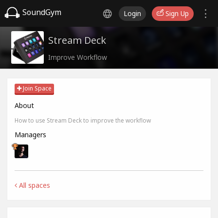
SoundGym
Login
Sign Up
Stream Deck
Improve Workflow
Join Space
About
How to use Stream Deck to improve the workflow
Managers
All spaces