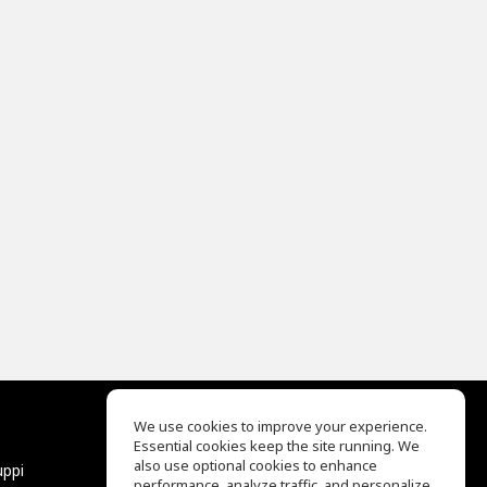
We use cookies to improve your experience.
Essential cookies keep the site running. We
EQ Ear Training
also use optional cookies to enhance
uppi
Drum Machine
performance, analyze traffic, and personalize