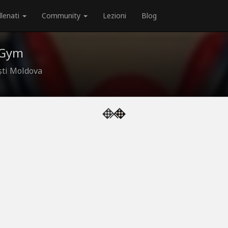
llenati
Community
Lezioni
Blog
Gym
ști Moldova