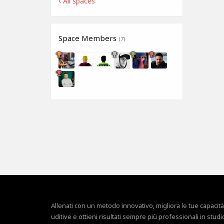
All spaces
Space Members
(7)
Allenati con un metodo innovativo, migliora le tue capacità
uditive e ottieni risultati sempre più professionali in studi