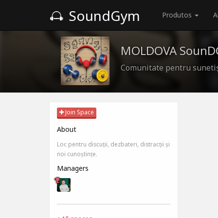
SoundGym
Produtos
A
MOLDOVA SounD
Comunitate pentru suneti
Join Space
About
Loc pentru discuții, dezbateri, distracții și
noi cunoștințe.
Managers