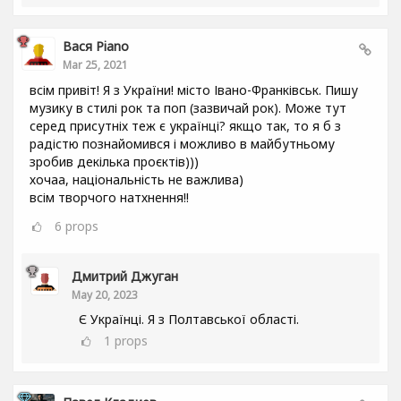
Вася Piano
Mar 25, 2021
всім привіт! Я з України! місто Івано-Франківськ. Пишу
музику в стилі рок та поп (зазвичай рок). Може тут
серед присутніх теж є українці? якщо так, то я б з
радістю познайомився і можливо в майбутньому
зробив декілька проєктів)))
хочаа, національність не важлива)
всім творчого натхнення!!
6
props
Дмитрий Джуган
May 20, 2023
Є Українці. Я з Полтавської області.
1
props