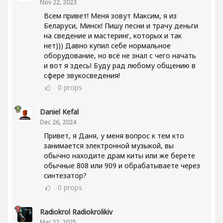
Nov 22, 2023
Всем привет! Меня зовут Максим, я из
Беларуси, Минск! Пишу песни и трачу деньги
на сведение и мастеринг, которых и так
нет))) Давно купил себе нормальное
оборудование, но всё не знал с чего начать
и вот я здесь! Буду рад любому общению в
сфере звукосведения!
0
props
Daniel Kefal
Dec 26, 2024
Привет, я Даня, у меня вопрос к тем кто
занимается электронной музыкой, вы
обычно находите драм киты или же берете
обычные 808 или 909 и обрабатываете через
синтезатор?
0
props
Radiokrol Radiokrolikiv
Mar 22, 2025