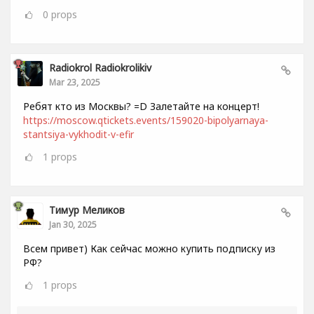
0
props
Radiokrol Radiokrolikiv
Mar 23, 2025
Ребят кто из Москвы? =D Залетайте на концерт!
https://moscow.qtickets.events/159020-bipolyarnaya-
stantsiya-vykhodit-v-efir
1
props
Тимур Меликов
Jan 30, 2025
Всем привет) Как сейчас можно купить подписку из
РФ?
1
props