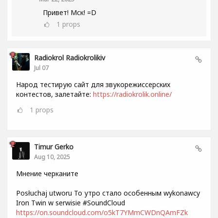
Привет! Мск! =D
1
props
Radiokrol Radiokrolikiv
Jul 07
Народ тестирую сайт для звукорежиссерских
контестов, залетайте:
https://radiokrolik.online/
1
props
Timur Gerko
Aug 10, 2025
Мнение черканите
Posłuchaj utworu То утро стало особенным wykonawcy
Iron Twin w serwisie #SoundCloud
https://on.soundcloud.com/o5kT7YMmCWDnQAmFZk