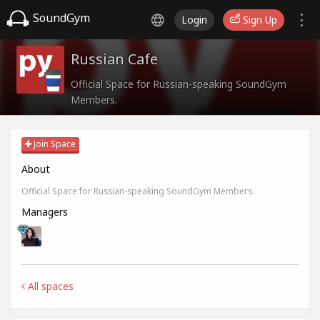
SoundGym
Login
Sign Up
Russian Cafe
Official Space for Russian-speaking SoundGym
Members.
Join Space
About
Official Space for Russian-speaking SoundGym Members.
Managers
All spaces