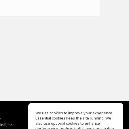
We use cookies to improve your experience.
ბ
Essential cookies keep the site running. We
EQ Ear Training
also use optional cookies to enhance
მოჩენა
Drum Machine
performance, analyze traffic, and personalize