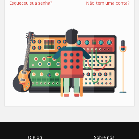
Esqueceu sua senha?
Não tem uma conta?
O Blog
Sobre nós