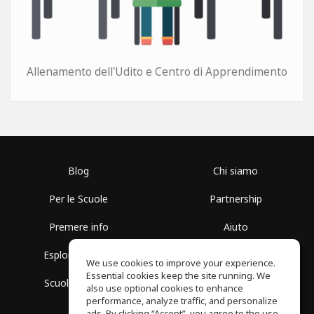
Allenamento dell'Udito e Centro di Apprendimento
Blog
Chi siamo
Per le Scuole
Partnership
Premere info
Aiuto
Esplora i Gruppi
Termini di Utilizzo
We use cookies to improve your experience.
Essential cookies keep the site running. We
Scuola gratuita
Politica sulla Privacy
also use optional cookies to enhance
performance, analyze traffic, and personalize
ads. By clicking “Accept”, you agree to the use