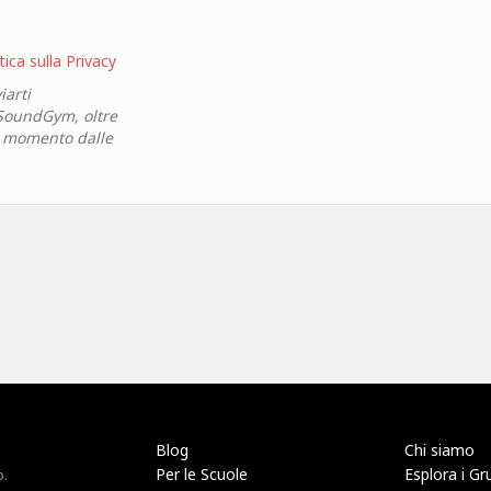
tica sulla Privacy
iarti
 SoundGym, oltre
si momento dalle
Blog
Chi siamo
Per le Scuole
Esplora i Gr
o.