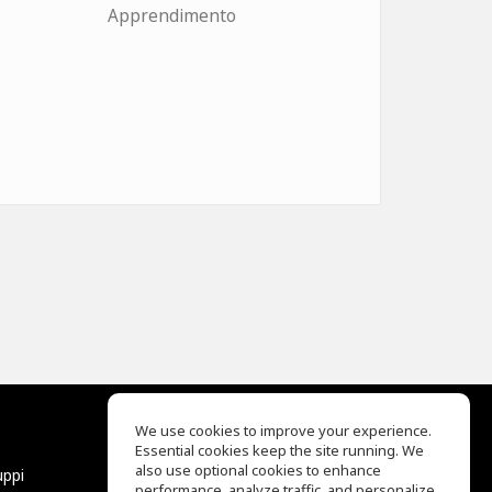
Apprendimento
We use cookies to improve your experience.
Essential cookies keep the site running. We
EQ Ear Training
also use optional cookies to enhance
uppi
Drum Machine
performance, analyze traffic, and personalize