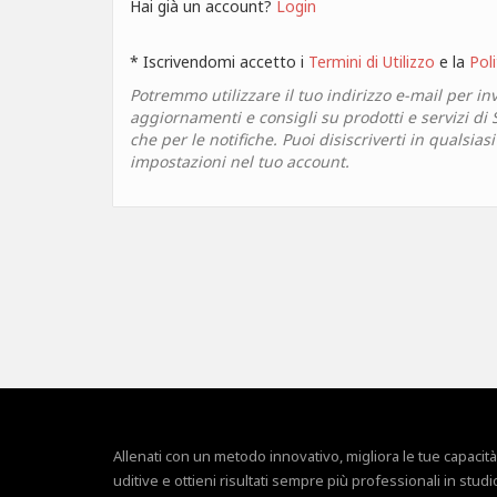
Hai già un account?
Login
* Iscrivendomi accetto i
Termini di Utilizzo
e la
Poli
Potremmo utilizzare il tuo indirizzo e-mail per inv
aggiornamenti e consigli su prodotti e servizi di
che per le notifiche. Puoi disiscriverti in qualsia
impostazioni nel tuo account.
Allenati con un metodo innovativo, migliora le tue capacità
uditive e ottieni risultati sempre più professionali in studi