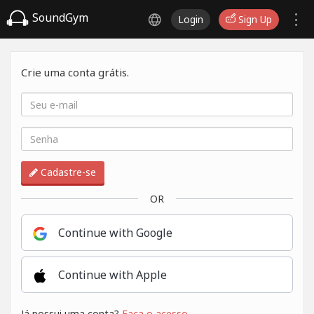
SoundGym
Login
Sign Up
Crie uma conta grátis.
Cadastre-se
OR
Continue with Google
Continue with Apple
Já possui uma conta?
Faça o acesso