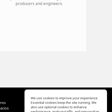
producers and engineers.
We use cookies to improve your experience.
tros
Essential cookies keep the site running. We
EQ Ear Training
also use optional cookies to enhance
pacios
Drum Machine
performance, analyze traffic, and personalize