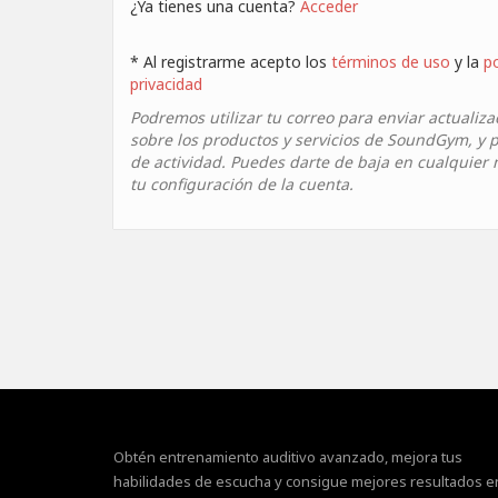
¿Ya tienes una cuenta?
Acceder
* Al registrarme acepto los
términos de uso
y la
po
privacidad
Podremos utilizar tu correo para enviar actualiza
sobre los productos y servicios de SoundGym, y p
de actividad. Puedes darte de baja en cualquie
tu configuración de la cuenta.
Obtén entrenamiento auditivo avanzado, mejora tus
habilidades de escucha y consigue mejores resultados e