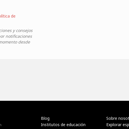
lítica de
ciones y consejos
or notificaciones
r momento desde
Blog
Sobre noso
Institutos de educación
Explorar es
n