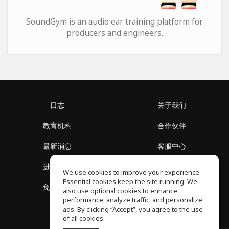
SoundGym is an audio ear training platform for
producers and engineers.
日志
关于我们
教育机构
合作伙伴
最新消息
客服中心
进入社区
关于我们
We use cookies to improve your experience.
Essential cookies keep the site running. We
免费课程
隐私政策
also use optional cookies to enhance
performance, analyze traffic, and personalize
ads. By clicking “Accept”, you agree to the use
of all cookies.