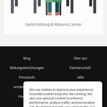
Gehörbildung & Wissens Center
Blog
Über uns
Bildungseinrichtungen
Partnerschaft
Presseinfo
Hilfe
entdecke Räume
Nutzungsbedingungen
We use cookies to improve your experience.
Essential cookies keep the site running. We
Freie Kurse
Datenschutz
also use optional cookies to enhance
performance, analyze traffic, and personalize
ads. By clicking “Accept”, you agree to the use