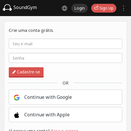
SoundGym
Login
Sign Up
Crie uma conta grátis.
Cadastre-se
OR
Continue with Google
Continue with Apple
Já possui uma conta?
Faça o acesso