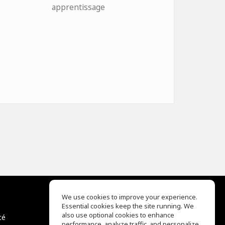
apprentissage
We use cookies to improve your experience.
Essential cookies keep the site running. We
EQ Ear Training
also use optional cookies to enhance
té
Drum Machine
performance, analyze traffic, and personalize