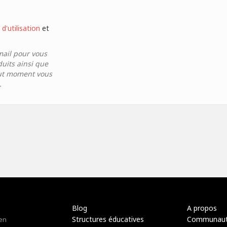
d'utilisation
et
mail pour vous
duits ainsi que
tout moment vous
.
Blog
A propos
Structures éducatives
Communau
 en