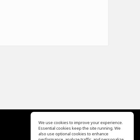
We use cookies to improve your experience.
Essential cookies keep the site running. We
EQ Ear Training
also use optional cookies to enhance
Drum Machine
performance, analyze traffic, and personalize