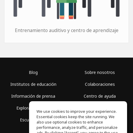
Entrenamiento auditivo y centro de aprendizaje
Blog
Sobre nosotros
Institutos de educación
Colaboraciones
Información de prensa
Centro de ayuda
Explorar espacios
Términos de uso
We use cookies to improve your experience.
Essential cookies keep the site running. We
Escuela gratis
Política de privacidad
also use optional cookies to enhance
performance, analyze traffic, and personalize
ads. By clicking “Accept”, you agree to the use