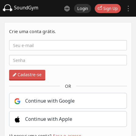
SoundGym
Login
Sign Up
Crie uma conta grátis.
Cadastre-se
OR
Continue with Google
Continue with Apple
Já possui uma conta?
Faça o acesso