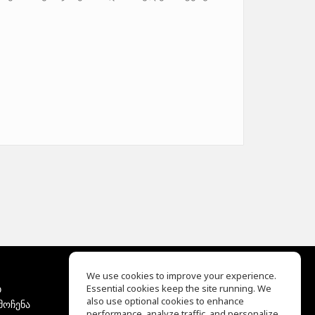
We use cookies to improve your experience.
ბ
Essential cookies keep the site running. We
EQ Ear Training
also use optional cookies to enhance
მოჩენა
Drum Machine
performance, analyze traffic, and personalize