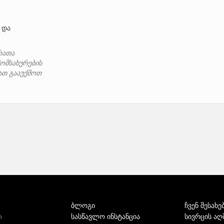
და
რათა
ომსახურების
იათ გააუქმოთ
ბლოგი
ჩვენ შესახე
სასწავლო ინსტანცია
სივრცის აღ
ი