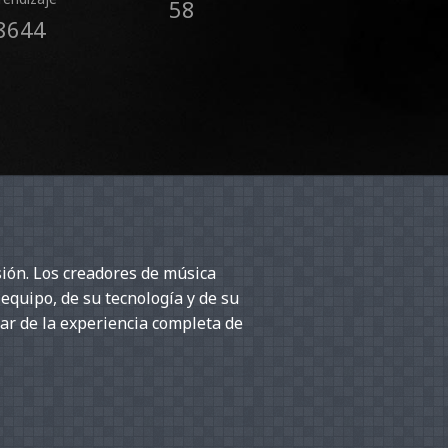
58
8644
ión. Los creadores de música
 equipo, de su tecnología y de su
ar de la experiencia completa de