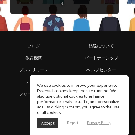
す。
ブログ
私達について
教育機関
パートナーシップ
プレスリリース
ヘルプセンター
スペース
利用規約
We use cookies to improve your experience.
Essential cookies keep the site running. We
フリースクール
プライバシーポリシー
also use optional cookies to enhance
performance, analyze traffic, and personalize
ads. By clicking “Accept”, you agree to the use
of all cookies.
Reject
Privacy Policy
Accept
SoundGym, All reserved © 2026