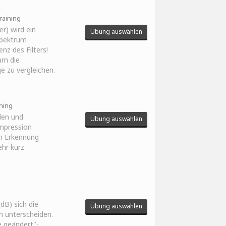
raining
er) wird ein
Übung auswählen
Spektrum
nz des Filters!
um die
ge zu vergleichen.
ining
len und
Übung auswählen
mpression
en Erkennung
ehr kurz
dB) sich die
Übung auswählen
n unterscheiden.
e geändert"-