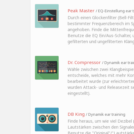
Peak Master
/ EQ-Einstellung ear t
Durch einen Glockenfilter (Bell-Filt
bestimmter Frequenzbereich im 
angehoben. Finde die Mittenfreque
Benutze die EQ Ein/Aus-Schalter, 
gefilterten und ungefilterten Klän
Dr. Compressor
/ Dynamik ear tra
Wähle zwischen zwei Klangbeispie
entscheide, welches mit mehr Ko
bearbeitet wurde (zur erleichtert
wurden Attack- und Releasezeit s
eingestellt).
DB King
/ Dynamik ear training
Finde heraus, um wie viel Dezibel (
Lautstärken zwischen den Signale
Benutze die "Original"/"Lautstärk