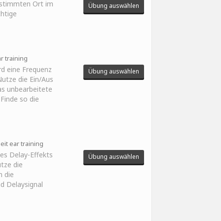
estimmten Ort im
Übung auswählen
chtige
r training
ird eine Frequenz
Übung auswählen
utze die Ein/Aus
as unbearbeitete
 Finde so die
eit ear training
des Delay-Effekts
Übung auswählen
tze die
m die
d Delaysignal