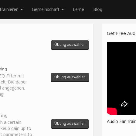
Trainieren
Gemeinschaft
Lerne
Blog
Get Free Audi
Übung auswählen
ning
EQ-Filter mit
Übung auswählen
lt. Die dabei
d angegeben.
ng!
ining
Audio Ear Trai
h a certain
Übung auswählen
keup gain up to
ect parameters to