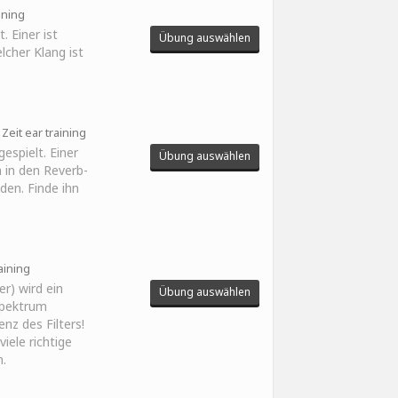
aining
. Einer ist
Übung auswählen
lcher Klang ist
Zeit ear training
espielt. Einer
Übung auswählen
h in den Reverb-
den. Finde ihn
aining
er) wird ein
Übung auswählen
Spektrum
nz des Filters!
iele richtige
.