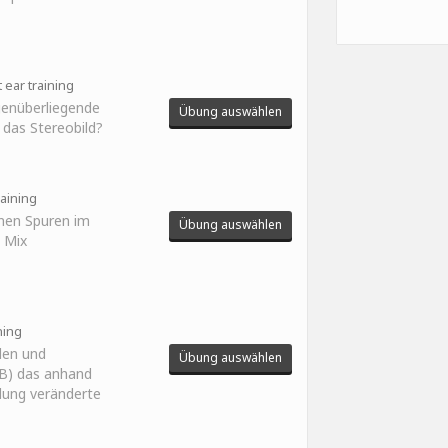
 ear training
genüberliegende
Übung auswählen
t das Stereobild?
aining
lnen Spuren im
Übung auswählen
 Mix
ning
len und
Übung auswählen
 B) das anhand
llung veränderte