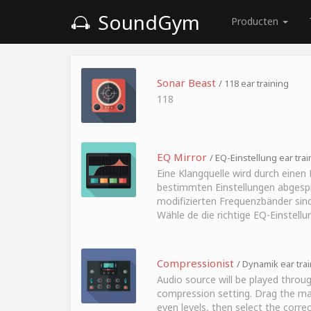
SoundGym
Producten
Sonar Beast
/ 118 ear training
118
EQ Mirror
/ EQ-Einstellung ear trai
Eine Klangquelle wird durch einen 
bestimmten Einstellungen abgespie
modifizierten Frequenzbänder sin
Wähle de die richtige EQ-Einstellu
Compressionist
/ Dynamik ear tra
Audio source will be played throug
compression setting. Drag the ma
even levels, then select the corr