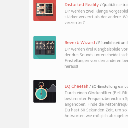
Distorted Reality
/ Qualität ear tr
Dir werden zwei Klänge vorgespielt
stärker verzerrt als der andere. We
verzerrter?
Reverb Wizard
/ Räumlichkeit und 
Dir werden drei Klangbeispiele vorg
der drei Sounds unterscheidet sic
Einstellungen von den anderen bei
heraus!
EQ Cheetah
/ EQ-Einstellung ear tr
Durch einen Glockenfilter (Bell-Filt
bestimmter Frequenzbereich im 
angehoben. Finde die Mittenfreque
Du hast 60 Sekunden Zeit, um so v
Antworten wie möglich abzugeben