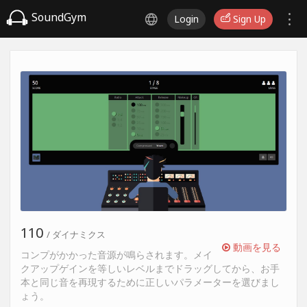
SoundGym
Login
Sign Up
110
/ ダイナミクス
動画を見る
コンプがかかった音源が鳴らされます。メイ
クアップゲインを等しいレベルまでドラッグしてから、お手
本と同じ音を再現するために正しいパラメーターを選びまし
ょう。