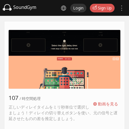
SoundGym
Login
Sign Up
107
/ 時空間処理
動画を見る
正しいディレイタイムをミリ秒単位で選択し
ましょう！ディレイの切り替えボタンを使い、元の信号と遅
延させたものの差を推定しましょう。