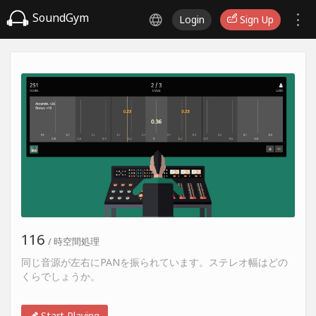
SoundGym
Login
Sign Up
116
/ 時空間処理
同じ音源が左右にPANを振られています。ステレオ幅はどの
くらでしょうか。
Start Playing