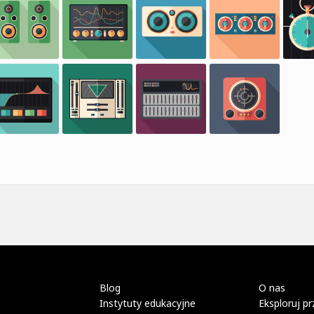
Blog
O nas
Instytuty edukacyjne
Eksploruj pr