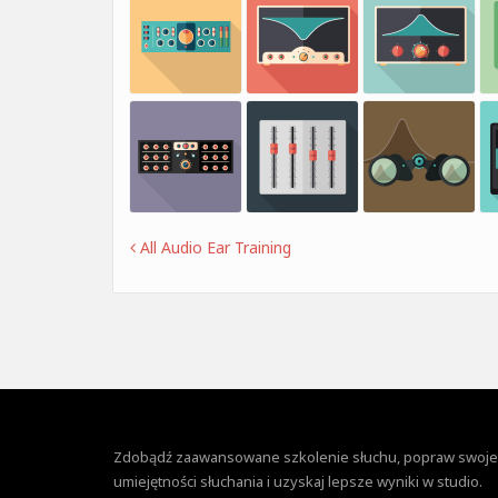
All Audio Ear Training
Zdobądź zaawansowane szkolenie słuchu, popraw swoje
umiejętności słuchania i uzyskaj lepsze wyniki w studio.