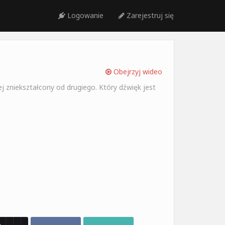
Logowanie
Zarejestruj się
Obejrzyj wideo
ej zniekształcony od drugiego. Który dźwięk jest