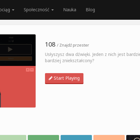
ociąg
Społeczność
Nauka
Blog
108
/ Znajdź przester
Usłyszysz dwa dźwięki. Jeden z nich jest bardzi
bardziej zniekształcony?
Start Playing