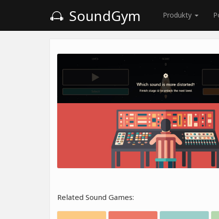
SoundGym
Produkty
P
Related Sound Games: