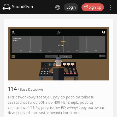
SoundGym
Login
Sign Up
114
/ Bass Detective
Filtr dzwonkowy zostaje użyty do podbicia zakresu
częstotliwości od 50Hz do 400 Hz. Znajdź podbitą
częstotliwość! Użyj przycisków EQ wł/wył żeby porownać
dźwięk przed i po zastosowaniu korektora..