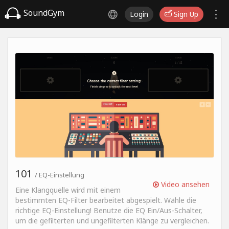
SoundGym
Login
Sign Up
101
/ EQ-Einstellung
Video ansehen
Eine Klangquelle wird mit einem
bestimmten EQ-Filter bearbeitet abgespielt. Wähle die
richtige EQ-Einstellung! Benutze die EQ Ein/Aus-Schalter,
um die gefilterten und ungefilterten Klänge zu vergleichen.