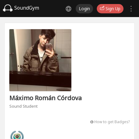
SoundGym
Login
Sign Up
Máximo Román Córdova
Sound Student
How to get Badges?