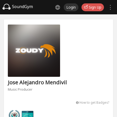
SoundGym
Login
Sign Up
Jose Alejandro Mendivil
Music Producer
How to get Badges?