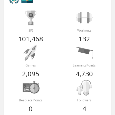
SPI
Workouts
101,468
132
Games
Learning Points
2,095
4,730
BeatRace Points
Followers
0
4