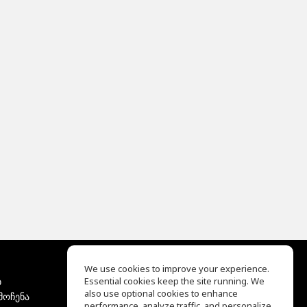
We use cookies to improve your experience.
ბ
Essential cookies keep the site running. We
EQ Ear Training
also use optional cookies to enhance
მოჩენა
Drum Machine
performance, analyze traffic, and personalize