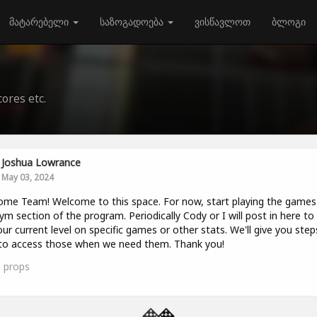
მატარებელი
საზოგადოება
ვისწავლოთ
ბლოგი
cores etc.
Joshua Lowrance
May 03, 2024
me Team! Welcome to this space. For now, start playing the games 
ym section of the program. Periodically Cody or I will post in here to
our current level on specific games or other stats. We'll give you ste
to access those when we need them. Thank you!
0
props