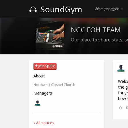
SoundGym
პროდუქტები
NGC FOH TEAM
Our place to share stats, s
Join Space
About
Welco
Northwest Gospel Church
the g
for y
Managers
how 
All spaces