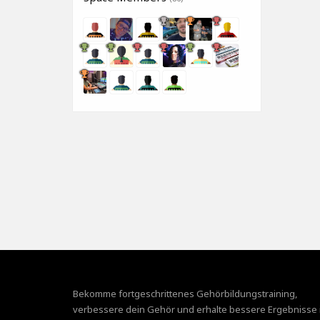
Bekomme fortgeschrittenes Gehörbildungstraining,
verbessere dein Gehör und erhalte bessere Ergebnisse 