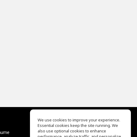
We use cookies to improve your experience.
Essential cookies keep the site running. We
EQ Ear Training
also use optional cookies to enhance
äume
Drum Machine
performance, analyze traffic, and personalize