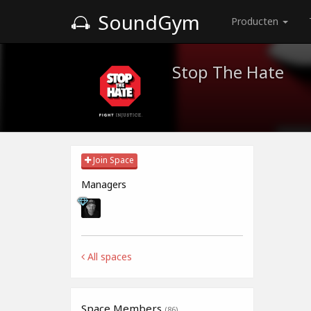
SoundGym
Producten
Stop The Hate
Join Space
Managers
All spaces
Space Members
(86)