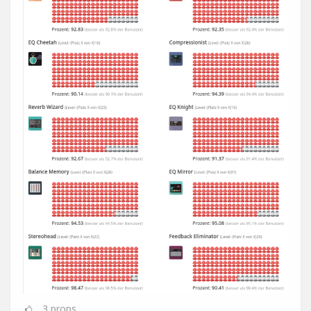
3
props