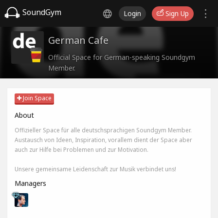
SoundGym
Login
Sign Up
German Cafe
Official Space for German-speaking Soundgym
Member.
Join Space
About
Offizieller Space für alle deutschsprachigen Soundgym Member.
Austausch von Ideen, Inspiration, vorallem dient der Space aber
auch zur Hilfe bei Problemen und zur Motivation.
Unsere gemeinsame Leidenschaft zur Musik verbindet uns!
Managers