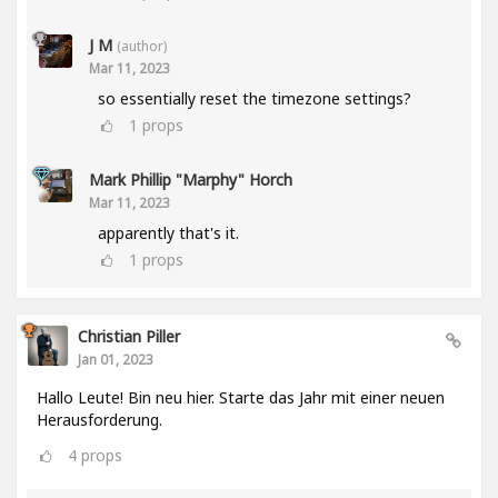
J M
(author)
Mar 11, 2023
so essentially reset the timezone settings?
1
props
Mark Phillip "Marphy" Horch
Mar 11, 2023
apparently that's it.
1
props
Christian Piller
Jan 01, 2023
Hallo Leute! Bin neu hier. Starte das Jahr mit einer neuen
Herausforderung.
4
props