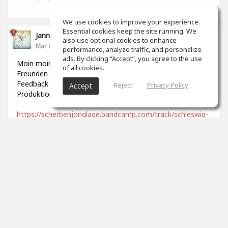
We use cookies to improve your experience.
Essential cookies keep the site running. We
Jannek Stoldt
also use optional cookies to enhance
Mar 06, 2022
performance, analyze traffic, and personalize
ads. By clicking “Accept”, you agree to the use
Moin moin, ist hier noch jemand? ;-) Ich habe kürzlich mit
of all cookies.
Freunden ein Lied aufgenommen und würde mich über
Feedback freuen, was den Mix und die generelle
Reject
Privacy Policy
Accept
Produktion angeht. Viele Grüße
https://scherbenjonglage.bandcamp.com/track/schleswig-
holstein
0
props
Paul Breitner
Mar 25, 2022
Naja.
0
props