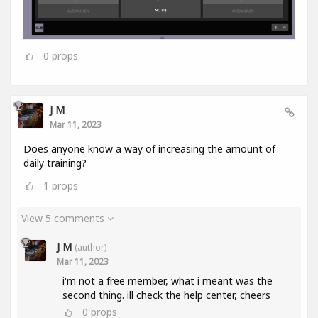
0
props
J M
Mar 11, 2023
Does anyone know a way of increasing the amount of
daily training?
1
props
View 5 comments
J M
(author)
Mar 11, 2023
i'm not a free member, what i meant was the
second thing. ill check the help center, cheers
0
props