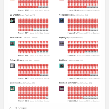
3
props