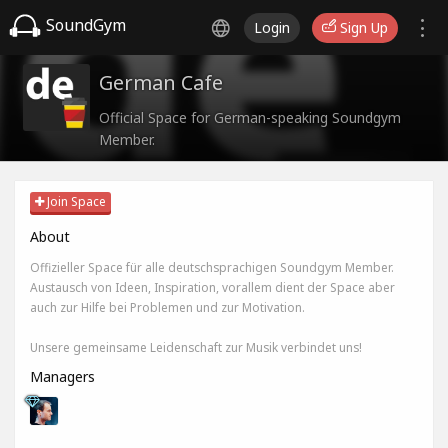
SoundGym
Login
Sign Up
German Cafe
Official Space for German-speaking Soundgym
Member.
Join Space
About
Offizieller Space für alle deutschsprachigen Soundgym Member.
Austausch von Ideen, Inspiration, vorallem dient der Space aber
auch zur Hilfe bei Problemen und zur Motivation.
Unsere gemeinsame Leidenschaft zur Musik verbindet uns!
Managers