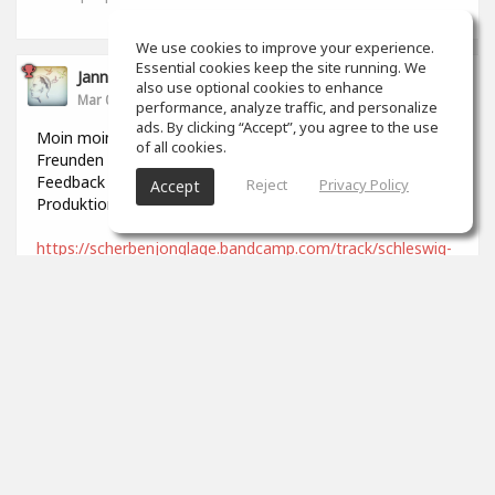
We use cookies to improve your experience.
Essential cookies keep the site running. We
Jannek Stoldt
also use optional cookies to enhance
Mar 06, 2022
performance, analyze traffic, and personalize
ads. By clicking “Accept”, you agree to the use
Moin moin, ist hier noch jemand? ;-) Ich habe kürzlich mit
of all cookies.
Freunden ein Lied aufgenommen und würde mich über
Feedback freuen, was den Mix und die generelle
Reject
Privacy Policy
Accept
Produktion angeht. Viele Grüße
https://scherbenjonglage.bandcamp.com/track/schleswig-
holstein
0
props
Paul Breitner
Mar 25, 2022
Naja.
0
props