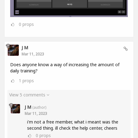
0
props
J M
Mar 11, 2023
Does anyone know a way of increasing the amount of
daily training?
1
props
View 5 comments
J M
(author)
Mar 11, 2023
i'm not a free member, what i meant was the
second thing. ill check the help center, cheers
0
props