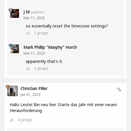
J M
(author)
Mar 11, 2023
so essentially reset the timezone settings?
1
props
Mark Phillip "Marphy" Horch
Mar 11, 2023
apparently that's it.
1
props
Christian Piller
Jan 01, 2023
Hallo Leute! Bin neu hier. Starte das Jahr mit einer neuen
Herausforderung.
4
props