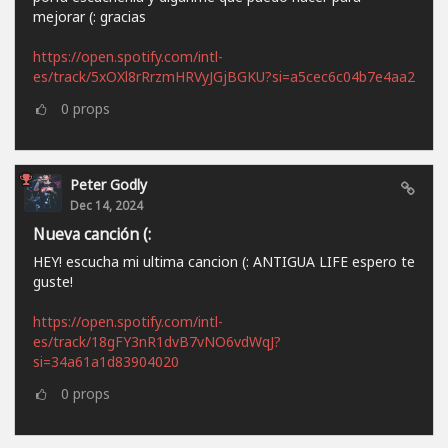
mejorar (: gracias
https://open.spotify.com/intl-
es/track/5xOXl8rRrzmHRVyJGjBGKU?si=a5cec6c04b7e4aa2
0
props
Peter Godly
Dec 14, 2024
Nueva canción (:
HEY! escucha mi ultima cancion (: ANTIGUA LIFE espero te
guste!
https://open.spotify.com/intl-
es/track/18gFY3nR1dvB7vNO6vdWqJ?
si=34a61a1d83904020
0
props