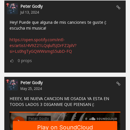
Peter Godly
Jul 13, 2024
Hey! Puede que alguna de mis canciones te guste (:
escucha mi musica!
https://open.spotify.com/intl-
es/artist/4V9Z21LQqlufSJDrFZ2plV?
si=Ls0hgTyGQWWsmgS5ubD-FQ
0
props
Peter Godly
May 25, 2024
HEEEY, MI NUEVA CANCION MI OSADIA YA ESTA EN
TODOS LADOS 3 DIGANME QUE PIENSAN (: