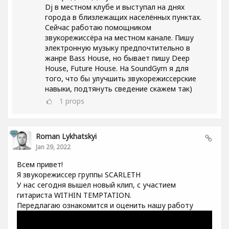
Dj в местном клубе и выступал на днях
города в близлежащих населённых пунктах.
Сейчас работаю помощником
звукорежиссёра на местном канале. Пишу
электронную музыку предпочтительно в
жанре Bass House, но бывает пишу Deep
House, Future House. На SoundGym я для
того, что бы улучшить звукорежиссерские
навыки, подтянуть сведение скажем так)
1
props
Roman Lykhatskyi
Jan 29, 2022
Всем привет!
Я звукорежиссер группы SCARLETH
У нас сегодня вышел новый клип, с участием
гитариста WITHIN TEMPTATION.
Передлагаю ознакомится и оценить нашу работу