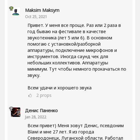
Maksim Maksym
Oct 25, 2021
Привет. У меня все проще. Раз или 2 раза в
год бываю на фестивале в качестве
звукотехника (лет 5 или 6). В основном
помогаю с установкой/разборкой
аппаратуры, подключение микрофонов и
инструментов. Иногда саунд чек для
небольших коллективов. Аппаратуры
минимум. Тут чтобы немного прокачаться по
звуку.
Всем удачи и хорошего звука
2
props
Денис Паненко
Jan 28, 2022
Всем привет) Меня зовут Денис, псевдоним
Blawi и мне 27 лет. Я из города
Северодонецк, Луганской области. Работал