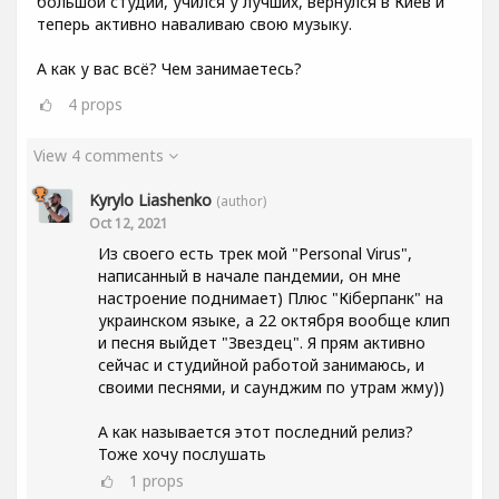
большой студии, учился у лучших, вернулся в Киев и
теперь активно наваливаю свою музыку.
А как у вас всё? Чем занимаетесь?
4
props
View 4 comments
Kyrylo Liashenko
(author)
Oct 12, 2021
Из своего есть трек мой "Personal Virus",
написанный в начале пандемии, он мне
настроение поднимает) Плюс "Кіберпанк" на
украинском языке, а 22 октября вообще клип
и песня выйдет "Звездец". Я прям активно
сейчас и студийной работой занимаюсь, и
своими песнями, и саунджим по утрам жму))
А как называется этот последний релиз?
Тоже хочу послушать
1
props