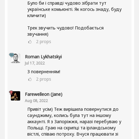
Було би і справді чудово зібрати тут
українське комьюніті. Як когось знаду, буду
кличити)
Трек звучить чудово! Подобається
звучання)
2
props
Roman Lykhatskyi
Jul 17, 2022
З поверненням!
2
props
Farewelleon (Jane)
Aug 08, 2022
Привіт усім) Теж вирішила повернутися до
саунджиму, колись була тут на іншому
аккаунті. Я з Запоріжжя, наразі перебуваю у
Польщі. Граю на скрипці та ірландському
вістлі, співаю потроху. Вчуся працювати зі