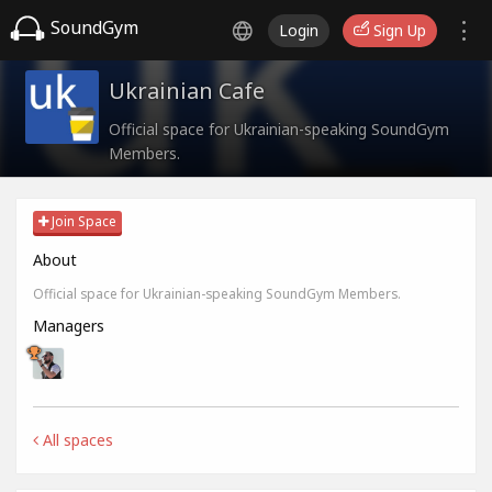
SoundGym
Login
Sign Up
Ukrainian Cafe
Official space for Ukrainian-speaking SoundGym
Members.
Join Space
About
Official space for Ukrainian-speaking SoundGym Members.
Managers
All spaces