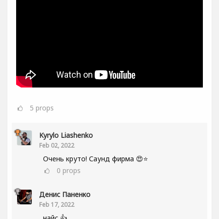
5
props
Kyrylo Liashenko
Feb 02, 2022
Очень круто! Саунд фирма 😍⭐
0
props
Денис Паненко
Feb 17, 2022
найс 👍