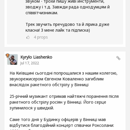
звуком - трохи пишу живі инструменти,
зводжу і т.д. Завжди рада однодумцям й
співвітчизникам.
Трек звучить пречудово та й лірика дуже
класна! З мене лайк та підписка)
4
props
Kyrylo Liashenko
Jul 17, 2022
На Київщині сьогодні попрощалися з нашим колегою,
звукорежисером Євгеном Коваленко загиблим
внаслідок ракетного обстрілу у Вінниці
25-річний музикант отримав найтяжчі поранення після
ракетного обстрілу росіян у Вінниці. Його серце
зупинилося у швидкій.
Саме того дня у Будинку офіцерів у Вінниці мав
відбутися благодійний концерт співачки Роксолани: