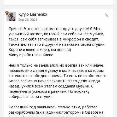
Kyrylo Liashenko
Sep 26, 2021
Привет! Это пост знакомства друг с другом! Я Filini,
украинский артист, который сам себе пишет музыку,
текст, сам себя записывает в микрофон и сводит.
Также делает это и другим на заказ на своей студии.
Короче и швец и жнец, вы поняли)
Живу и работаю в Киеве.
Чем я только не занимался, но всегда так или иначе
параллельно делал музыку в количестве, в котором
хотелось в свободное время. То есть не особо много.
Более серьёзно начал заходить в это дело 4 года
назад, учился всем этапам создания музыки. С
переменным успехом и рвением. Потихоньку
собиралась своя студия.
Последний год занимаюсь только этим, работал
разнорабочим (a.k.a. администратором) в Одессе на