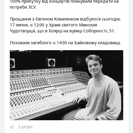
100% прибутку від концертів планували передати на
потреби ЗСУ.
Прощання з Євгеном Коваленком відбулося сьогодні,
17 липня, о 12:00 у Храмі святого Миколая
Чудотворця, що в Боярці на вулиці Соборності, 51.
Поховали загиблого о 14:00 на Байковому кладовищі.
2
props