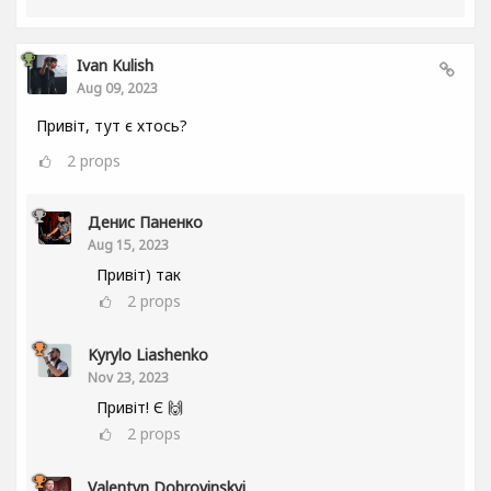
Ivan Kulish
Aug 09, 2023
Привіт, тут є хтось?
2
props
Денис Паненко
Aug 15, 2023
Привіт) так
2
props
Kyrylo Liashenko
Nov 23, 2023
Привіт! Є 🙌
2
props
Valentyn Dobrovinskyi