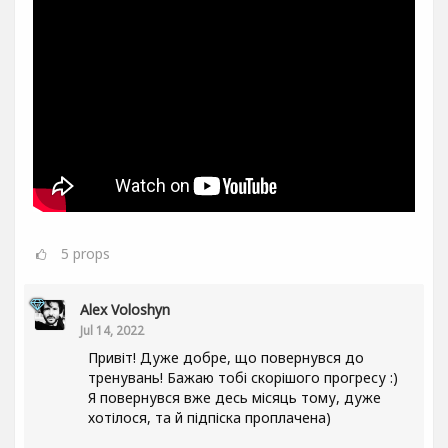
5
props
Alex Voloshyn
Jul 14, 2022
Привіт! Дуже добре, що повернувся до
тренувань! Бажаю тобі скорішого прогресу :)
Я повернувся вже десь місяць тому, дуже
хотілося, та й підпіска проплачена)