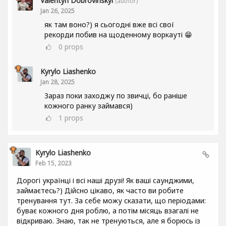
Valentyn Dobrovinskyi
(author)
Jan 26, 2025
як там воно?) я сьогодні вже всі свої
рекорди побив на щоденному воркауті 😁
0
props
Kyrylo Liashenko
Jan 28, 2025
Зараз поки заходжу по звичці, бо раніше
кожного ранку займався)
1
props
Kyrylo Liashenko
Feb 15, 2023
Дорогі українці і всі наші друзі! Як ваші саунджими,
займаєтесь?) Дійсно цікаво, як часто ви робите
тренування тут. За себе можу сказати, що періодами:
буває кожного дня роблю, а потім місяць взагалі не
відкриваю. Знаю, так не тренуються, але я борюсь із