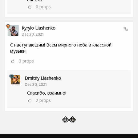
0
props
Kyrylo Liashenko
Dec 30, 2021
С наступающим! Всем мирного неба и классной
музыки!
3
props
Dmitriy Liashenko
Dec 30, 2021
Спасибо, взаимно!
2
props