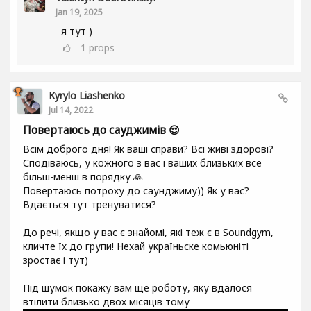
Jan 19, 2025
я тут )
1
props
Kyrylo Liashenko
Jul 14, 2022
Повертаюсь до сауджимів 😌
Всім доброго дня! Як ваші справи? Всі живі здорові?
Сподіваюсь, у кожного з вас і ваших близьких все
більш-менш в порядку 🙏
Повертаюсь потроху до саунджиму)) Як у вас?
Вдається тут тренуватися?
До речі, якщо у вас є знайомі, які теж є в Soundgym,
кличте їх до групи! Нехай україньске комьюніті
зростає і тут)
Під шумок покажу вам ще роботу, яку вдалося
втілити близько двох місяців тому