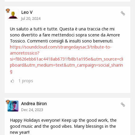
Leo V
Jul 20, 2024
Un saluto a tutti e tutte. Questa è una traccia che mi
sono divertito a fare mettendoci sopra scene da Amore
Tossico. Commenti consigli & insulti sono benvenuti.
https://soundcloud.com/strangedaysac3/tribute-to-
amoretossico?
si=f8626ebb61ac4418ab6731fb8b1a195e&utm_source=cli
pboard&utm_medium=text&utm_campaign=social_sharin
g
1
props
Andrea Biron
Dec 24, 2023
Happy Holidays everyone! Keep up the good work, the
good music and the good vibes. Many blessings in the
new year!!