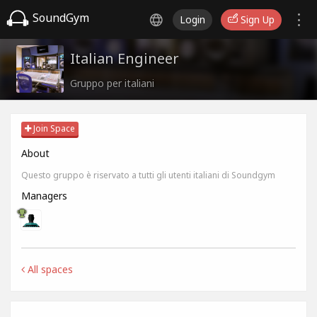
SoundGym
Login
Sign Up
Italian Engineer
Gruppo per italiani
Join Space
About
Questo gruppo è riservato a tutti gli utenti italiani di Soundgym
Managers
All spaces