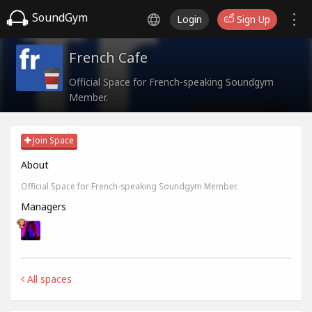
SoundGym
Login
Sign Up
French Cafe
Official Space for French-speaking Soundgym
Member.
Join Space
About
Official Space for French-speaking Soundgym Member.
Managers
All spaces