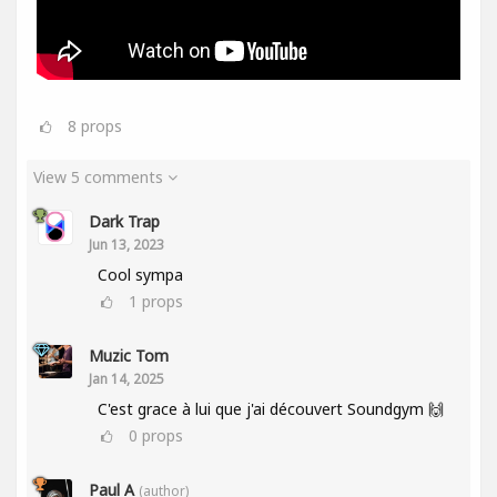
8
props
View 5 comments
Dark Trap
Jun 13, 2023
Cool sympa
1
props
Muzic Tom
Jan 14, 2025
C'est grace à lui que j'ai découvert Soundgym 🙌
0
props
Paul A
(author)