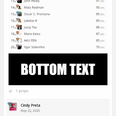
1
props
Cindy Preta
May 22, 2025