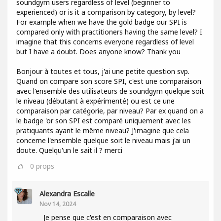
soundgym users regardless of level (beginner to
experienced) or is it a comparison by category, by level?
For example when we have the gold badge our SPI is
compared only with practitioners having the same level? I
imagine that this concerns everyone regardless of level
but I have a doubt. Does anyone know? Thank you
Bonjour à toutes et tous, j'ai une petite question svp.
Quand on compare son score SPI, c'est une comparaison
avec l'ensemble des utilisateurs de soundgym quelque soit
le niveau (débutant à expérimenté) ou est ce une
comparaison par catégorie, par niveau? Par ex quand on a
le badge 'or son SPI est comparé uniquement avec les
pratiquants ayant le même niveau? J'imagine que cela
concerne l'ensemble quelque soit le niveau mais j'ai un
doute. Quelqu'un le sait il ? merci
0
props
Alexandra Escalle
Nov 14, 2024
Je pense que c'est en comparaison avec