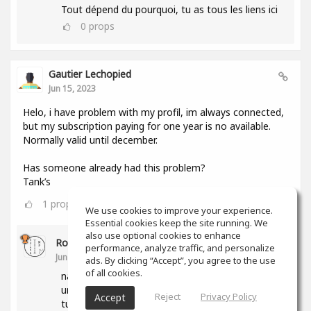
Tout dépend du pourquoi, tu as tous les liens ici
0
props
Gautier Lechopied
Jun 15, 2023
Helo, i have problem with my profil, im always connected,
but my subscription paying for one year is no available.
Normally valid until december.
Has someone already had this problem?
Tank’s
1
props
We use cookies to improve your experience.
Essential cookies keep the site running. We
also use optional cookies to enhance
Romain Moser
performance, analyze traffic, and personalize
Jun 15, 2023
ads. By clicking “Accept”, you agree to the use
of all cookies.
nan deso mais va voir dans tes parametre y e
une section sur ton abonnement, peut etre que
Reject
Privacy Policy
Accept
tu trouveras l'info ici