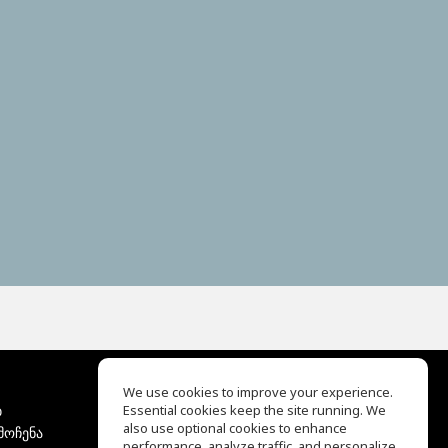
We use cookies to improve your experience.
ბ
Essential cookies keep the site running. We
EQ Ear Training
also use optional cookies to enhance
მოჩენა
Drum Machine
performance, analyze traffic, and personalize