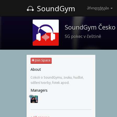
SoundGym
პროდუქტები
SoundGym Česko
SG pokec v češtině
Join Space
About
Cokoli o SoundGymu, zvuku, hudbě,
sdílení tvorby, fotek apod.
Managers