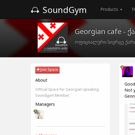
SoundGym
Products
T
Georgian cafe - 
ოფიციალური სივრცე ქარ
Join Space
About
Good 
Official Space for Georgian-speaking
Not y
Soundgym Member.
Georg
Managers