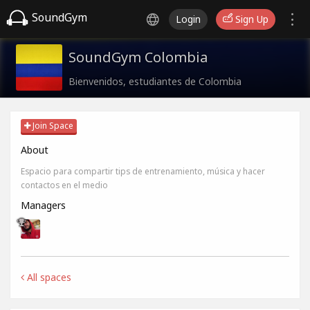
SoundGym
Login
Sign Up
SoundGym Colombia
Bienvenidos, estudiantes de Colombia
Join Space
About
Espacio para compartir tips de entrenamiento, música y hacer
contactos en el medio
Managers
All spaces