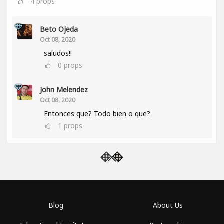
4
props
Beto Ojeda
Oct 08, 2020
saludos!!
0
props
John Melendez
Oct 08, 2020
Entonces que? Todo bien o que?
1
props
Blog
About Us