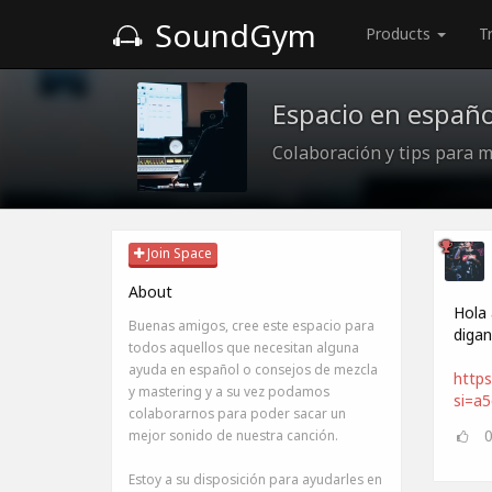
SoundGym
Products
T
Espacio en españo
Colaboración y tips para m
Join Space
About
Hola 
Buenas amigos, cree este espacio para
digan
todos aquellos que necesitan alguna
ayuda en español o consejos de mezcla
https
y mastering y a su vez podamos
si=a
colaborarnos para poder sacar un
mejor sonido de nuestra canción.
Estoy a su disposición para ayudarles en