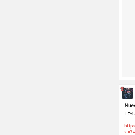
Nuev
HEY! 
https
si=3