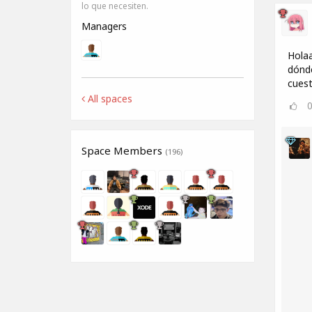
lo que necesiten.
Managers
Holaa
dónde
cuest
All spaces
Space Members
(196)