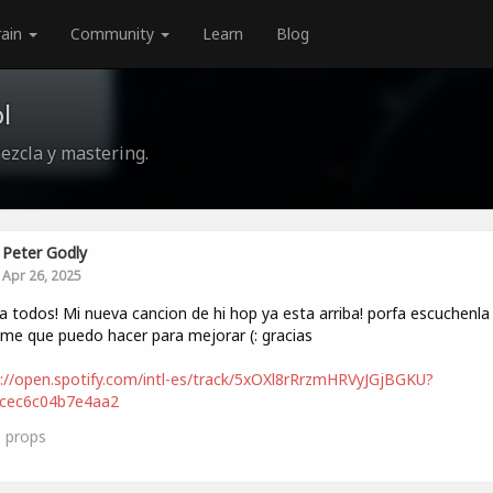
rain
Community
Learn
Blog
l
ezcla y mastering.
Peter Godly
Apr 26, 2025
a todos! Mi nueva cancion de hi hop ya esta arriba! porfa escuchenla
me que puedo hacer para mejorar (: gracias
://open.spotify.com/intl-es/track/5xOXl8rRrzmHRVyJGjBGKU?
5cec6c04b7e4aa2
0
props