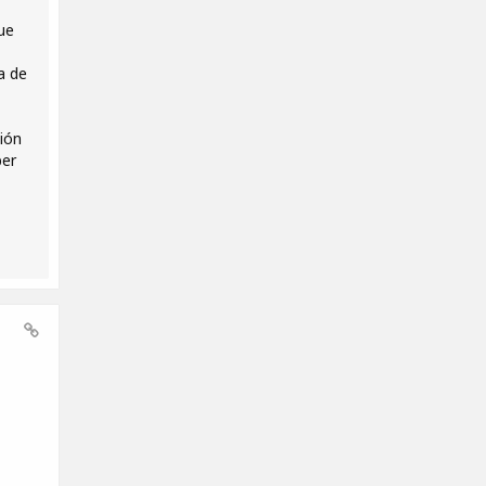
ue
a de
ión
ber