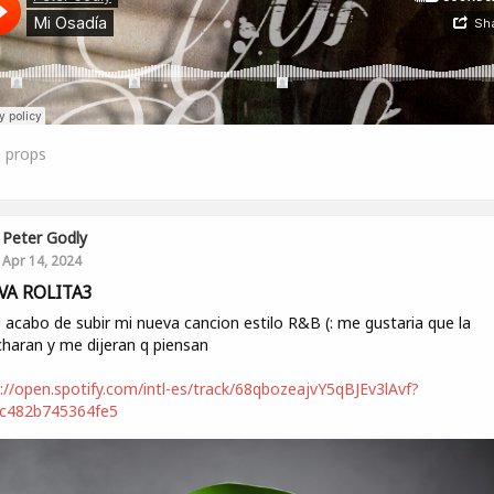
0
props
Peter Godly
Apr 14, 2024
VA ROLITA3
! acabo de subir mi nueva cancion estilo R&B (: me gustaria que la
haran y me dijeran q piensan
://open.spotify.com/intl-es/track/68qbozeajvY5qBJEv3lAvf?
ac482b745364fe5