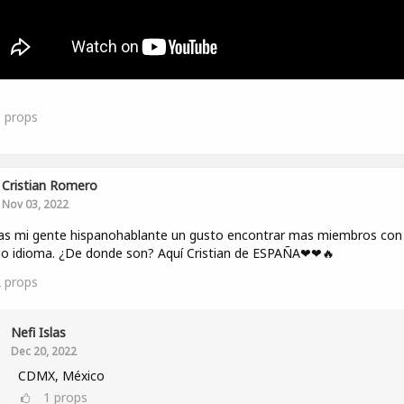
1
props
Cristian Romero
Nov 03, 2022
s mi gente hispanohablante un gusto encontrar mas miembros con 
o idioma. ¿De donde son? Aquí Cristian de ESPAÑA❤❤🔥
2
props
Nefi Islas
Dec 20, 2022
CDMX, México
1
props