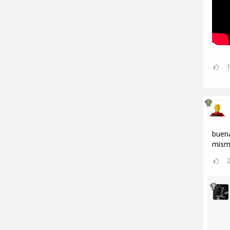
buena
mism