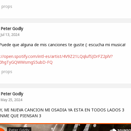
0
props
Peter Godly
Jul 13, 2024
Puede que alguna de mis canciones te guste (: escucha mi musica!
://open.spotify.com/intl-es/artist/4V9Z21LQqlufSJDrFZ2plV?
s0hgTyGQWWsmgS5ubD-FQ
0
props
Peter Godly
May 25, 2024
Y, MI NUEVA CANCION MI OSADIA YA ESTA EN TODOS LADOS 3
NME QUE PIENSAN 3