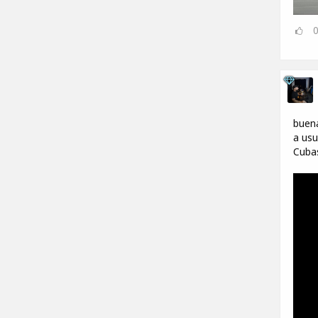
buena
a usu
Cubas