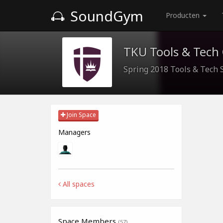
SoundGym
Producten
TKU Tools & Tech
Spring 2018 Tools & Tech 
Join Space
Managers
All spaces
Space Members
(57)