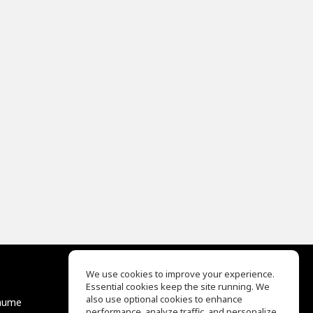
We use cookies to improve your experience.
Essential cookies keep the site running. We
EQ Ear Training
also use optional cookies to enhance
äume
Drum Machine
performance, analyze traffic, and personalize