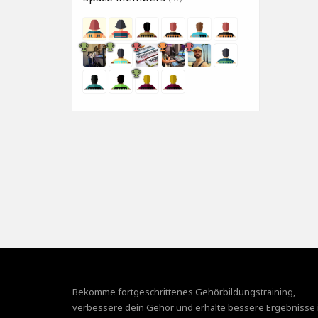
Bekomme fortgeschrittenes Gehörbildungstraining,
verbessere dein Gehör und erhalte bessere Ergebnisse 