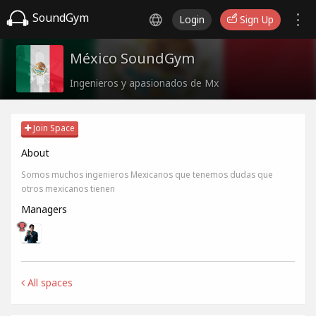
SoundGym
Login
Sign Up
México SoundGym
Ingenieros y apasionados de Mx
Join Space
About
Somos muchos ingenieros Mexicanos que tenemos dudas que
otros mexicanos tienen
Managers
All spaces