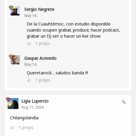
Sergio Negrete
May 16
De la Cuauhtémoc, con estudio disponible
cuando ocupen grabar, producir, hacer podcast,
grabar un DJ set o hacer un live show
1
props
Gaspar Acevedo
May 16
Queretarock... saludos banda !!!
1
props
Ligia Lupercio
Aug 11, 2024
Chilangolandia
1
props