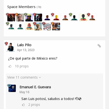
Space Members
(78)
Lalo PRo
Apr 13, 2023
¿De qué parte de México eres?
10
props
View 11 comments
Emanuel E. Guevara
May 16
San Luis potosí, saludos a todos! 🫡💿
2
props