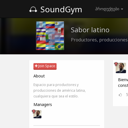
SoundGym
პროდუქტები
Sabor latino
Productores, producciones
Join Space
About
Bienv
Espacio para productores y
const
producciones de américa latina,
cualquiera que sea el estilo.
Managers