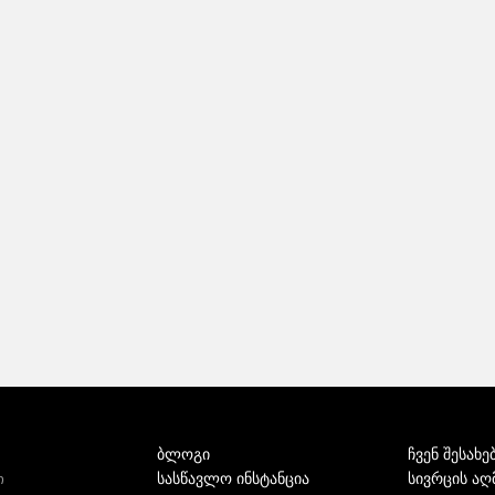
ბლოგი
ჩვენ შესახე
სასწავლო ინსტანცია
სივრცის აღ
ი