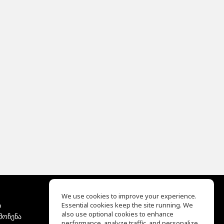
We use cookies to improve your experience.
ბ
Essential cookies keep the site running. We
EQ Ear Training
also use optional cookies to enhance
მოჩენა
Drum Machine
performance, analyze traffic, and personalize