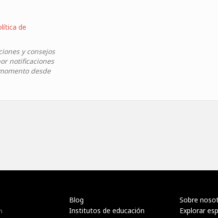
lítica de
ciones y consejos
or notificaciones
r momento desde
Blog
Sobre noso
Institutos de educación
Explorar es
n