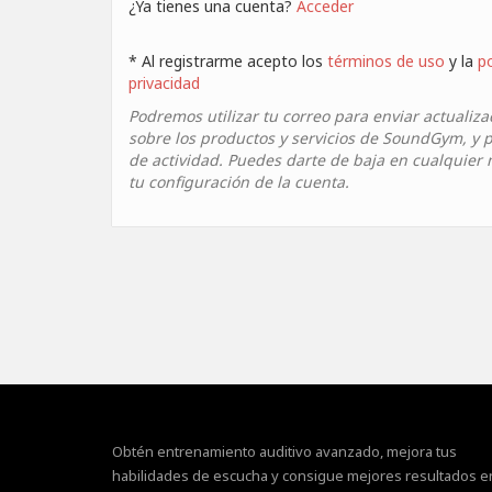
¿Ya tienes una cuenta?
Acceder
* Al registrarme acepto los
términos de uso
y la
po
privacidad
Podremos utilizar tu correo para enviar actualiza
sobre los productos y servicios de SoundGym, y p
de actividad. Puedes darte de baja en cualquie
tu configuración de la cuenta.
Obtén entrenamiento auditivo avanzado, mejora tus
habilidades de escucha y consigue mejores resultados e