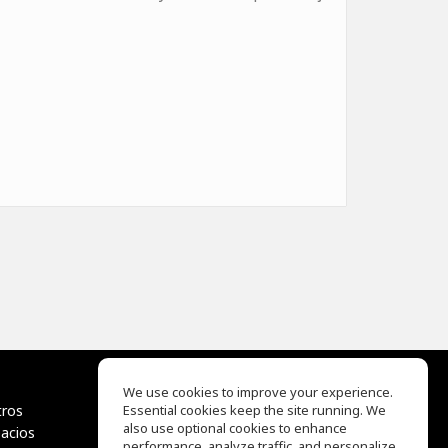
We use cookies to improve your experience.
tros
Essential cookies keep the site running. We
EQ Ear Training
also use optional cookies to enhance
pacios
Drum Machine
performance, analyze traffic, and personalize