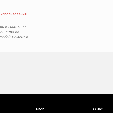
 использования
я и советы по
вещения по
 любой момент в
Блог
О нас