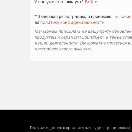
У вас уже есть аккаунт?
Войти
* Завершая регистрацию, я принимаю
условия
aи
политику конфиденциальности
Мы можем присылать на вашу почту обновлени
продуктам и сервисам SoundGym, а также опо
нашей деятельности. Вы можете отписаться в
настройках своего аккаунта.
Получите доступ к продвинутым аудио-тренировкам,