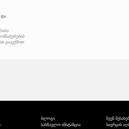
და
რათა
ომსახურების
იათ გააუქმოთ
ბლოგი
ჩვენ შესახე
სასწავლო ინსტანცია
სივრცის აღ
ი