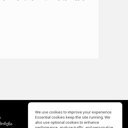
We use cookies to improve your experience.
ბ
Essential cookies keep the site running. We
EQ Ear Training
also use optional cookies to enhance
მოჩენა
Drum Machine
performance, analyze traffic, and personalize