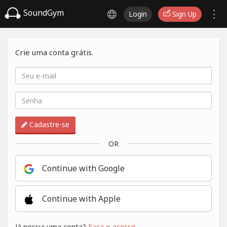
SoundGym
Login
Sign Up
Crie uma conta grátis.
Cadastre-se
OR
Continue with Google
Continue with Apple
Já possui uma conta?
Faça o acesso