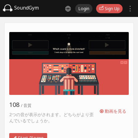
SoundGym
Login
Sign Up
108
/ 音質
動画を見る
2つの音が表示がされます。どちらがより歪
んでいるでしょうか。
Start Playing